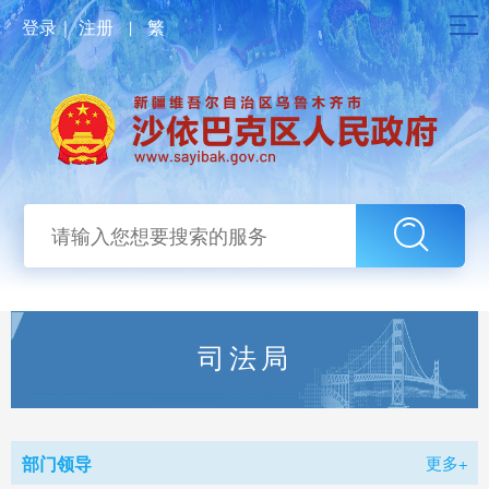
登录
｜
注册
|
繁
司法局
部门领导
更多+