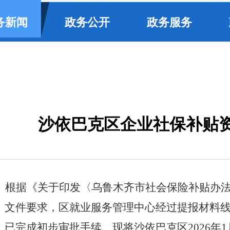
务新闻
政务公开
政务服务
沙依巴克区企业社保补贴资
根据《关于印发
〈
乌鲁木齐市社会保险补贴办
）
文件要求，
区就业服务管理中心
经过提报材料
，
已完成
初步
审批手续
。
现将沙依巴克区
202
6
年
1