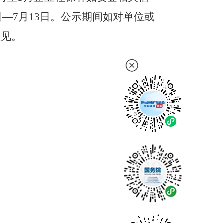
日
—
7
月
13
日。
公示
期间
如
对
单位或
意见。