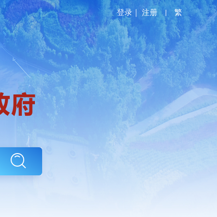
登录
｜
注册
|
繁
政务服务
政民互动