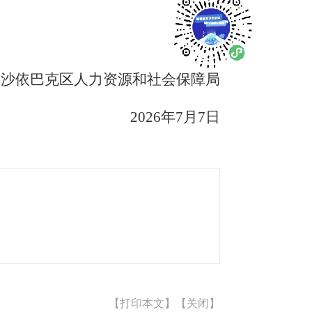
沙依巴克区人力资源和社会保障局
202
6
年
7
月
7
日
【打印本文】
【关闭】