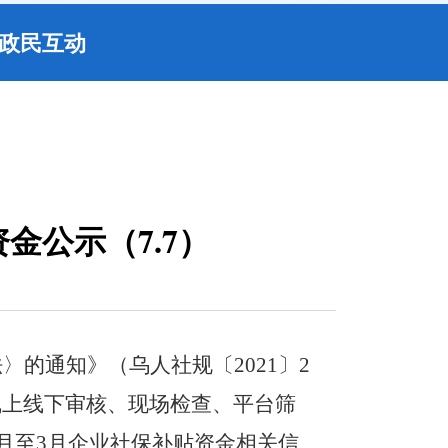
政民互动
金公示（7.7）
法
〉
的通知》
（
乌人社规〔
2021
〕
2
线上线下审核、现场检查、平台筛
月至
3
月企业社保补贴资
金相关信