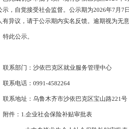
公示，
自觉
接受社会监督。
公示期为
202
6
年
7
月
7
人有异议，请于公示期内
实名
反馈。
逾期视为无
特此公示。
联系部门：沙依巴克区
就业服务管理中心
联系电话：
0991-4582264
联系地址：乌鲁木齐市沙依巴克区宝山路
221
号
附件：
1.
企业社会保险补贴审批表