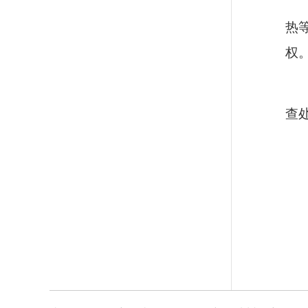
热
权
查