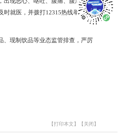
，出现恶心、呕吐、腹痛、腹泻、发
时就医，并拨打12315热线举报维
品、现制饮品等业态监管排查，严厉
【打印本文】
【关闭】