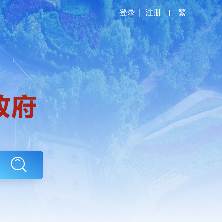
登录
｜
注册
|
繁
政务服务
政民互动