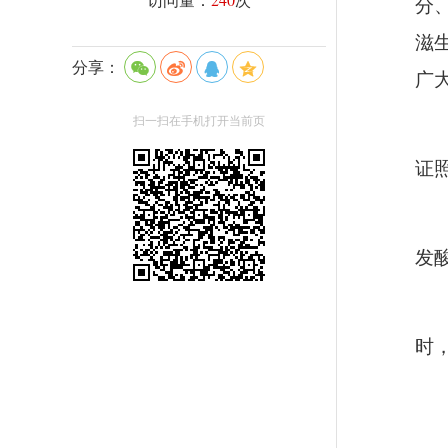
分
滋
分享：
广
扫一扫在手机打开当前页
证
发
时