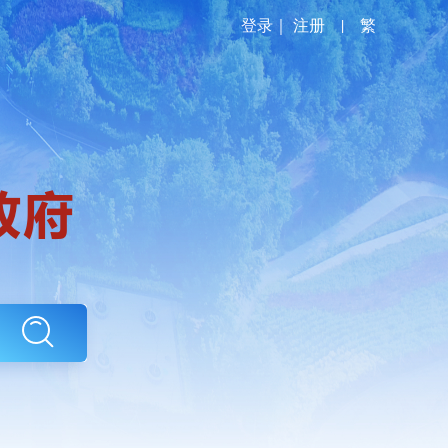
登录
｜
注册
|
繁
政务服务
政民互动