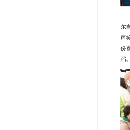
尔
声
份
蹈