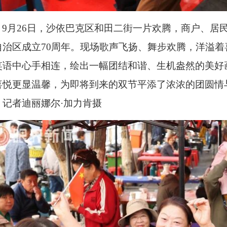
9月26日，沙依巴克区和田二街一片欢腾，商户、居
自治区成立70周年。现场歌声飞扬、舞步欢腾，洋溢
笑语中心手相连，绘出一幅团结和谐、生机盎然的美好
喜悦更显温馨，为即将到来的双节平添了浓浓的团圆情
。记者迪丽娜尔·加力肯摄