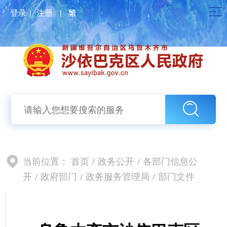
登录
｜
注册
|
繁
当前位置：
首页
/
政务公开
/
各部门信息公
开
/
政府部门
/
政务服务管理局
/
部门文件