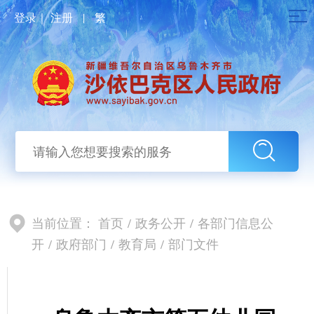
登录
｜
注册
|
繁
当前位置：
首页
/
政务公开
/
各部门信息公
开
/
政府部门
/
教育局
/
部门文件