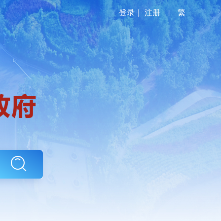
登录
｜
注册
|
繁
政务服务
政民互动