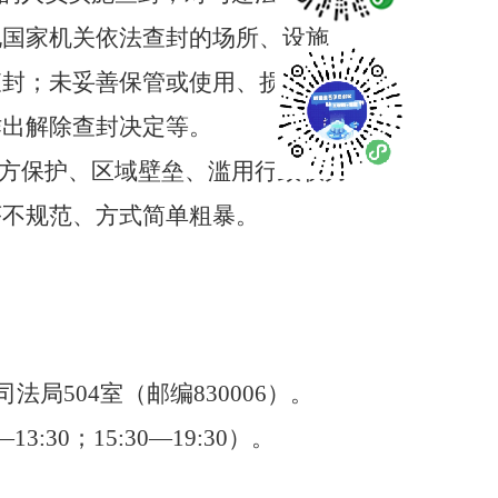
他国家机关依法查封的场所、设施
查封；未妥善保管或使用、损毁查
作出解除查封决定等。
地方保护、区域壁垒、滥用行政权力
序不规范、方式简单粗暴。
司法局
504
室
（邮编
83000
6
）。
—
13
:
30
；
15
:
30
—
19
:
30
）。