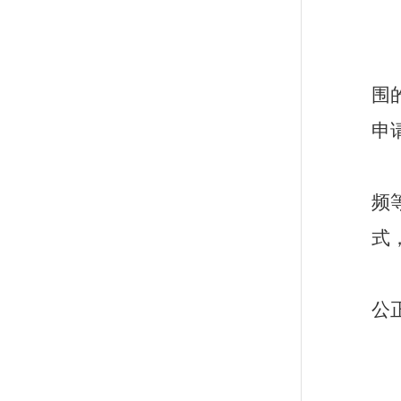
围
申
频
式
公