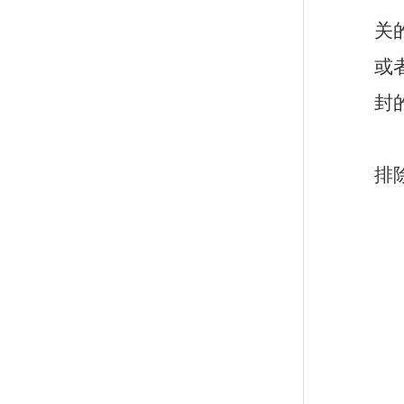
关
或
封
排