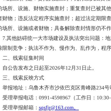
的场所、设施、财物实施查封；重复查封已被其
者财物；违反法定程序实施查封；超过法定期限
的场所、设施或者财物；具备解除查封情形仍不
7
.其他妨碍统一大市场建设及执法突出问题：
除限制竞争；执法不作为、慢作为、乱作为，程
二、线索征集时间
自公告发布之日起至
2026
年
12
月
31
日止。
三、线索反映方式
举报地址：乌鲁木齐市
沙依巴克区青峰路
234
号
受理举报电话：
0991-4598967
（工作
日：
10
:
30
受理举报邮箱：
sqsfjr
@
163
.
com
。