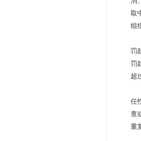
消
取
组
罚
罚
超
任
查
重