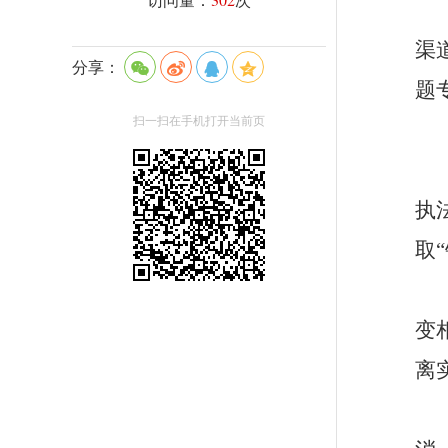
渠
分享：
题
扫一扫在手机打开当前页
执
取
变
离